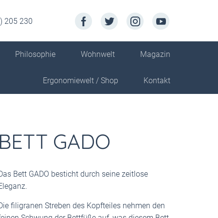
) 205 230
Philosophie
Wohnwelt
Magazin
Ergonomiewelt / Shop
Kontakt
BETT GADO
Das Bett GADO besticht durch seine zeitlose
Eleganz.
Die filigranen Streben des Kopfteiles nehmen den
feinen Schwung der Bettfüße auf, was diesem Bett